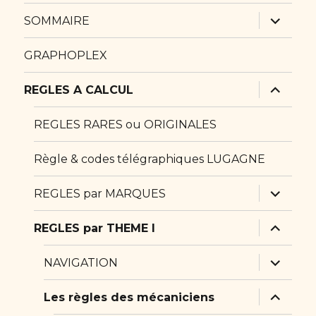
ouvrir
SOMMAIRE
le
sous-
menu
GRAPHOPLEX
ouvrir
REGLES A CALCUL
le
sous-
menu
REGLES RARES ou ORIGINALES
Règle & codes télégraphiques LUGAGNE
ouvrir
REGLES par MARQUES
le
sous-
menu
ouvrir
REGLES par THEME I
le
sous-
menu
ouvrir
NAVIGATION
le
sous-
menu
ouvrir
Les règles des mécaniciens
le