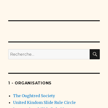
RE
Recherche
pour
:
1 - ORGANISATIONS
The Oughtred Society
United Kindom Slide Rule Circle